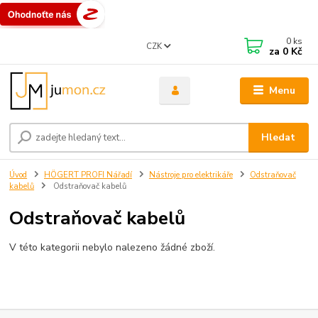
0
ks
CZK
za
0 Kč
Menu
Hledat
Úvod
HÖGERT PROFI Nářadí
Nástroje pro elektrikáře
Odstraňovač
kabelů
Odstraňovač kabelů
Odstraňovač kabelů
V této kategorii nebylo nalezeno žádné zboží.