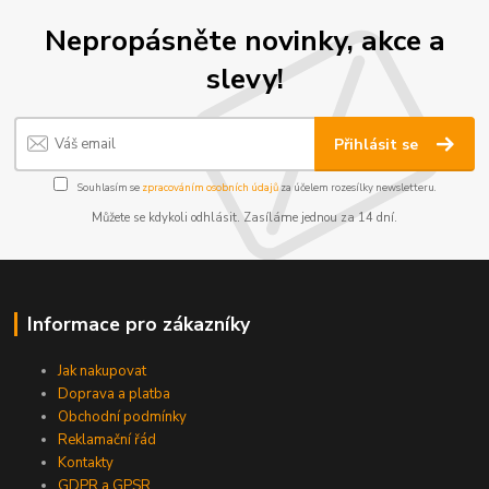
Nepropásněte novinky, akce a
slevy!
Přihlásit se
Souhlasím se
zpracováním osobních údajů
za účelem rozesílky newsletteru.
Můžete se kdykoli odhlásit. Zasíláme jednou za 14 dní.
Informace pro zákazníky
Jak nakupovat
Doprava a platba
Obchodní podmínky
Reklamační řád
Kontakty
GDPR a GPSR