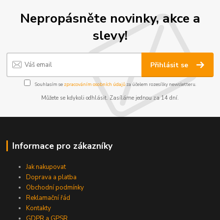
Nepropásněte novinky, akce a
slevy!
Přihlásit se
Souhlasím se
zpracováním osobních údajů
za účelem rozesílky newsletteru.
Můžete se kdykoli odhlásit. Zasíláme jednou za 14 dní.
Informace pro zákazníky
Jak nakupovat
Doprava a platba
Obchodní podmínky
Reklamační řád
Kontakty
GDPR a GPSR