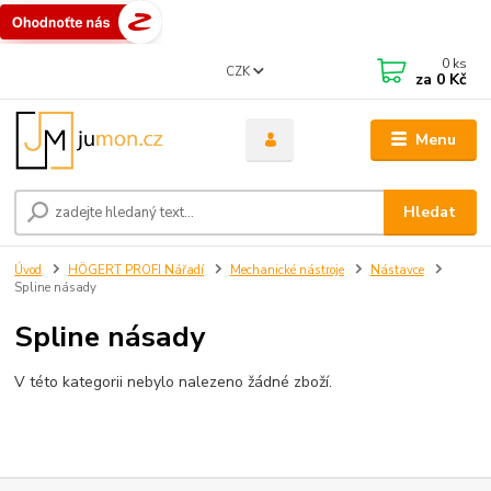
0
ks
CZK
za
0 Kč
Menu
Hledat
Úvod
HÖGERT PROFI Nářadí
Mechanické nástroje
Nástavce
Spline násady
Spline násady
V této kategorii nebylo nalezeno žádné zboží.