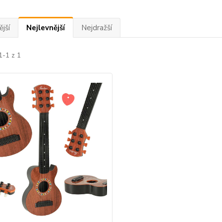
jší
Nejlevnější
Nejdražší
1-1 z 1