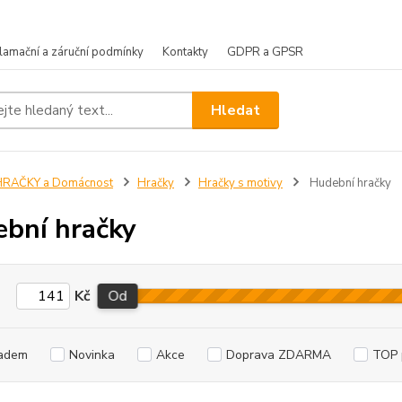
lamační a záruční podmínky
Kontakty
GDPR a GPSR
Hledat
HRAČKY a Domácnost
Hračky
Hračky s motivy
Hudební hračky
bní hračky
Kč
Od
adem
Novinka
Akce
Doprava ZDARMA
TOP 