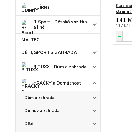
Klasick
UDÍRNY
strunná
141 K
R-Sport - Dětská vozítka
117 Kč
b
a jiné
MALTEC
DĚTI, SPORT a ZAHRADA
BITUXX - Dům a zahrada
HRAČKY a Domácnost
Dům a zahrada
Domov a zahrada
Dítě