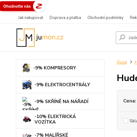
Jak nakupovat
Doprava a platba
Obchodní podmínky
Rek
Úvod
-9% KOMPRESORY
Hude
-9% ELEKTROCENTRÁLY
Cena:
-9% SKŘÍNĚ NA NÁŘADÍ
-10% ELEKTRICKÁ
Skl
VOZÍTKA
-7% MALÍŘSKÉ