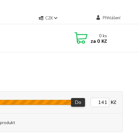
Přihlášení
CZK
0
ks
za
0 Kč
Do
Kč
produkt