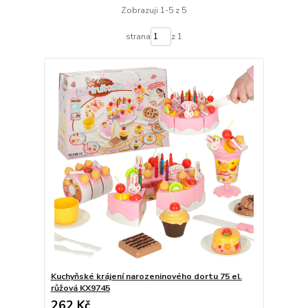
Zobrazuji 1-5 z 5
strana
z 1
Kuchyňské krájení narozeninového dortu 75 el.
růžová KX9745
262 Kč