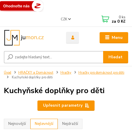
0
ks
CZK
za
0 Kč
Menu
Hledat
Úvod
HRAČKY a Domácnost
Hračky
Hračky pro domácnost pro děti
Kuchyňské doplňky pro děti
Kuchyňské doplňky pro děti
Upřesnit parametry
Nejnovější
Nejlevnější
Nejdražší