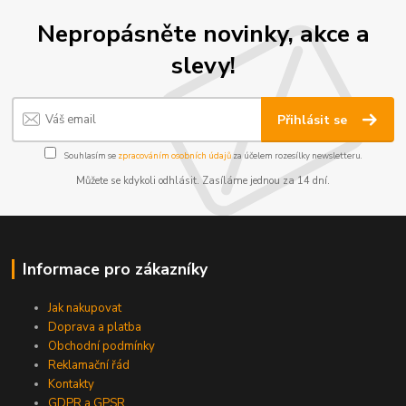
Nepropásněte novinky, akce a
slevy!
Přihlásit se
Souhlasím se
zpracováním osobních údajů
za účelem rozesílky newsletteru.
Můžete se kdykoli odhlásit. Zasíláme jednou za 14 dní.
Informace pro zákazníky
Jak nakupovat
Doprava a platba
Obchodní podmínky
Reklamační řád
Kontakty
GDPR a GPSR