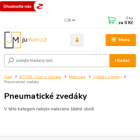
0
ks
CZK
za
0 Kč
Menu
Hledat
Úvod
BITUXX - Dům a zahrada
Motorizace
Zvedáky a hevery
Pneumatické zvedáky
Pneumatické zvedáky
V této kategorii nebylo nalezeno žádné zboží.