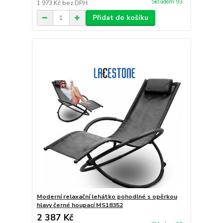
Skladem 93
1 973 Kč
bez DPH
Přidat do košíku
Moderní relaxační lehátko pohodlné s opěrkou
hlavy černé houpací MS18352
2 387 Kč