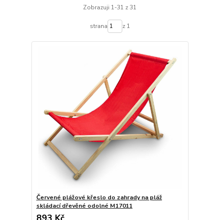
Zobrazuji 1-31 z 31
strana
z 1
Červené plážové křeslo do zahrady na pláž
skládací dřevěné odolné M17011
893 Kč