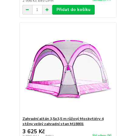
2 996 Kč
bez DPH
Přidat do košíku
Zahradní altán 3,5x3,5 m růžový Moskytiéry 4
stěny velký zahradní stan M18801
3 625 Kč
Skladem 96