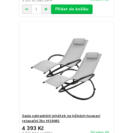
3 207 Kč
bez DPH
Přidat do košíku
Sada zahradních lehátek na lyžinách houpací
relaxační 2ks M18461
4 393 Kč
Skladem 48