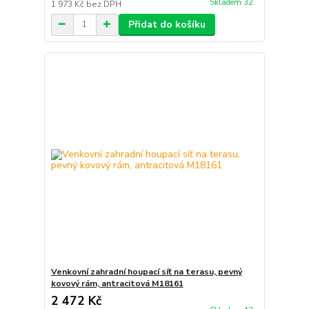
Skladem 32
1 973 Kč
bez DPH
Přidat do košíku
Venkovní zahradní houpací síť na terasu, pevný
kovový rám, antracitová M18161
2 472 Kč