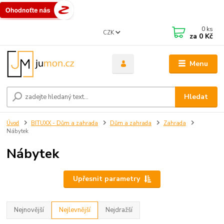
0
ks
CZK
za
0 Kč
Menu
Hledat
Úvod
BITUXX - Dům a zahrada
Dům a zahrada
Zahrada
Nábytek
Nábytek
Upřesnit parametry
Nejnovější
Nejlevnější
Nejdražší