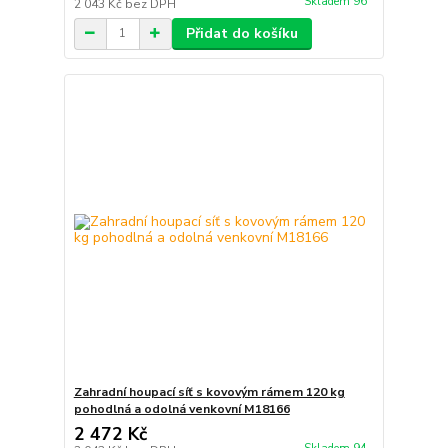
Skladem 96
2 043 Kč
bez DPH
Přidat do košíku
Zahradní houpací síť s kovovým rámem 120 kg
pohodlná a odolná venkovní M18166
2 472 Kč