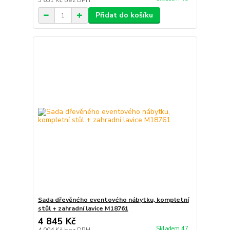
3 631 Kč
bez DPH
Přidat do košíku
Sada dřevěného eventového nábytku, kompletní
stůl + zahradní lavice M18761
4 845 Kč
Skladem 47
4 004 Kč
bez DPH