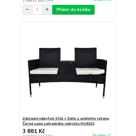
2 996 Kč
bez DPH
Přidat do košíku
Zahradní nábytek Stůl + židle z umělého ratanu
Černá sada zahradního nábytku M18253
3 881 Kč
Skladem 21