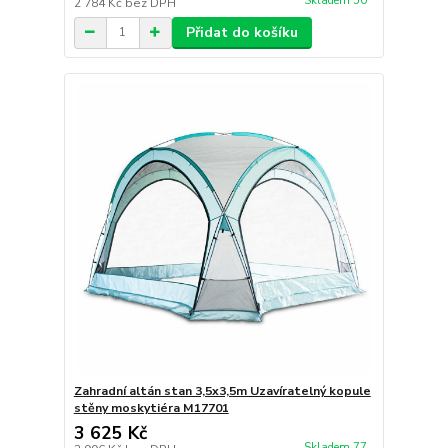
Skladem 50
2 784 Kč
bez DPH
Přidat do košíku
Zahradní altán stan 3,5x3,5m Uzavíratelný kopule
stěny moskytiéra M17701
3 625 Kč
Skladem 77