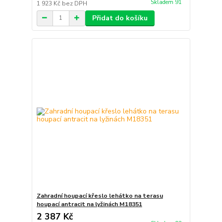
Skladem 91
1 923 Kč
bez DPH
Přidat do košíku
Zahradní houpací křeslo lehátko na terasu
houpací antracit na lyžinách M18351
2 387 Kč