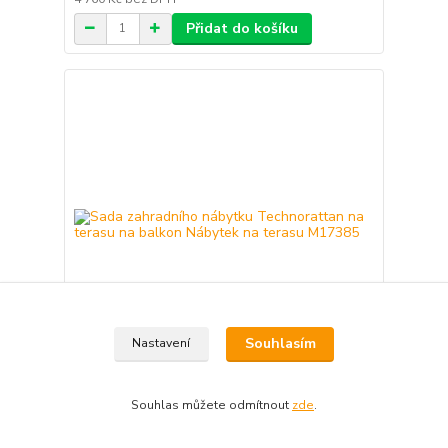
Přidat do košíku
Souhlasím
Nastavení
Sada zahradního nábytku Technorattan na terasu
na balkon Nábytek na terasu M17385
Souhlas můžete odmítnout
zde
.
5 759 Kč
Skladem 42
4 760 Kč
bez DPH