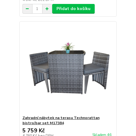
Přidat do košíku
Zahradní nábytek na terasu Technorattan
bistro/bar set M17384
5 759 Kč
Skladem 46
4 760 Kč
bez DPH