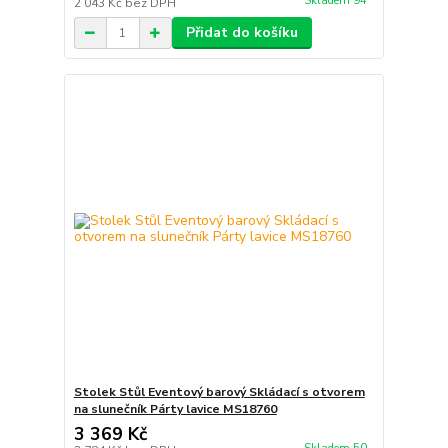
Skladem 94
2 043 Kč
bez DPH
Přidat do košíku
Stolek Stůl Eventový barový Skládací s otvorem
na slunečník Párty lavice MS18760
3 369 Kč