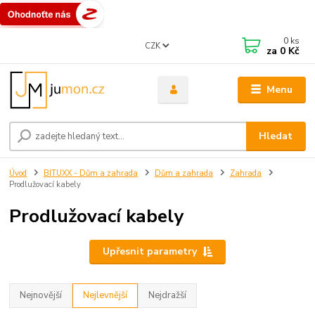
0
ks
CZK
za
0 Kč
Menu
Hledat
Úvod
BITUXX - Dům a zahrada
Dům a zahrada
Zahrada
Prodlužovací kabely
Prodlužovací kabely
Upřesnit parametry
Nejnovější
Nejlevnější
Nejdražší