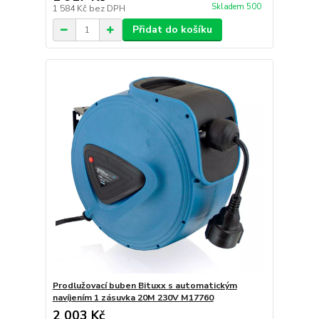
Skladem 500
1 584 Kč
bez DPH
Přidat do košíku
Prodlužovací buben Bituxx s automatickým
navíjením 1 zásuvka 20M 230V M17760
2 003 Kč