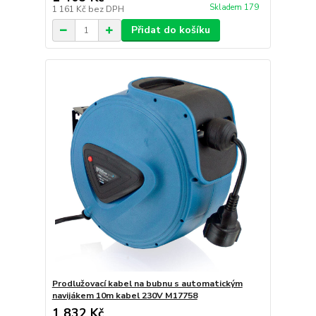
Skladem 179
1 161 Kč
bez DPH
Přidat do košíku
Prodlužovací kabel na bubnu s automatickým
navijákem 10m kabel 230V M17758
1 832 Kč