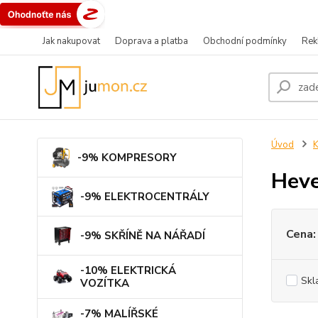
Jak nakupovat
Doprava a platba
Obchodní podmínky
Rek
Úvod
-9% KOMPRESORY
Heve
-9% ELEKTROCENTRÁLY
Cena:
-9% SKŘÍNĚ NA NÁŘADÍ
-10% ELEKTRICKÁ
Skl
VOZÍTKA
-7% MALÍŘSKÉ