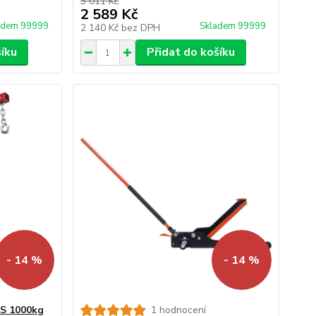
3 011 Kč
2 589 Kč
adem 99999
Skladem 99999
2 140 Kč
bez DPH
šíku
Přidat do košíku
- 14 %
- 14 %
DS 1000kg
1 hodnocení