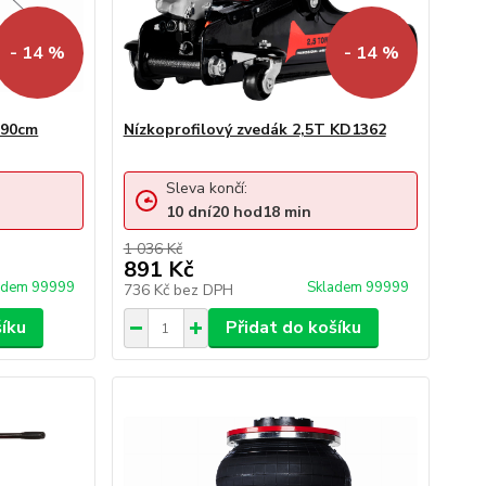
- 14 %
- 14 %
290cm
Nízkoprofilový zvedák 2,5T KD1362
Sleva končí:
10
dní
20
hod
18
min
1 036 Kč
891 Kč
adem 99999
Skladem 99999
736 Kč
bez DPH
šíku
Přidat do košíku