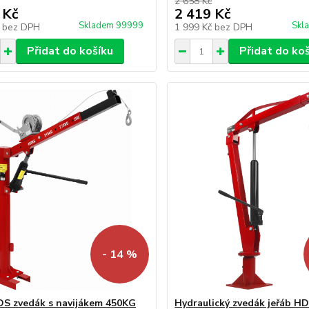
2 658 Kč
 Kč
2 419 Kč
Skladem 99999
Skl
č
bez DPH
1 999 Kč
bez DPH
Přidat do košíku
Přidat do ko
- 14 %
DS zvedák s navijákem 450KG
Hydraulický zvedák jeřáb H