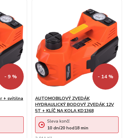
- 9 %
- 14 %
 + svítilna
AUTOMOBILOVÝ ZVEDÁK
HYDRAULICKÝ BODOVÝ ZVEDÁK 12V
5T + KLÍČ NA KOLA KD1368
Sleva končí:
10
dní
20
hod
18
min