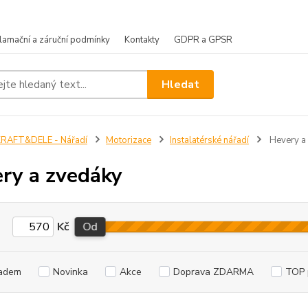
lamační a záruční podmínky
Kontakty
GDPR a GPSR
Hledat
KRAFT&DELE - Nářadí
Motorizace
Instalatérské nářadí
Hevery a
ry a zvedáky
Kč
Od
adem
Novinka
Akce
Doprava ZDARMA
TOP 