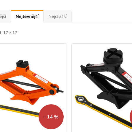
jší
Nejlevnější
Nejdražší
1-17 z 17
- 14 %