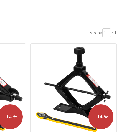
strana
z 1
- 14 %
- 14 %