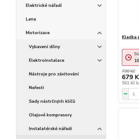
Elektrické nářadí
Lana
Motorizace
Kladka 
Vybavení dílny
Sl
Elektroinstalace
10
790 Kč
Nástroje pro závitování
679 K
561 Kč
b
Neřesti
Sady nástrčných klíčů
Olejové kompresory
Instalatérské nářadí