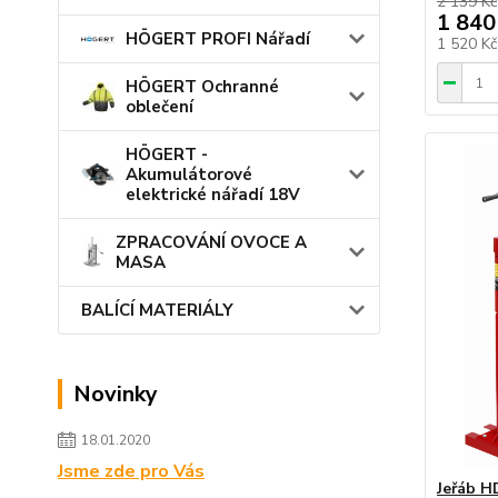
2 139 Kč
1 840
HÖGERT PROFI Nářadí
1 520 K
HÖGERT Ochranné
oblečení
HÖGERT -
Akumulátorové
elektrické nářadí 18V
ZPRACOVÁNÍ OVOCE A
MASA
BALÍCÍ MATERIÁLY
Novinky
18.01.2020
Jsme zde pro Vás
Jeřáb H