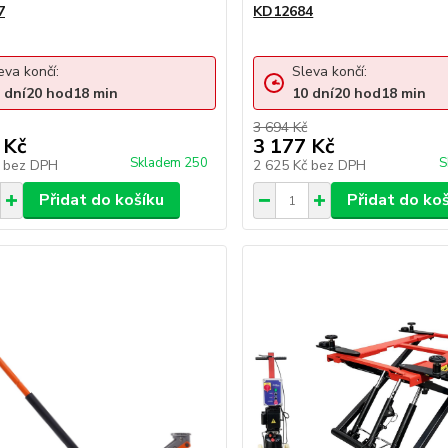
7
KD12684
eva končí:
Sleva končí:
dní
20
hod
18
min
10
dní
20
hod
18
min
3 694 Kč
 Kč
3 177 Kč
Skladem 250
S
č
bez DPH
2 625 Kč
bez DPH
Přidat do košíku
Přidat do ko