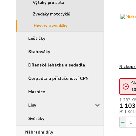
Výtahy pro auta
Zvedáky motocyklů
Hevery a zvedáky
Leštičky
Stahováky
Dílenské lehátka a sedadla
Nízkopr
Čerpadla a příslušenství CPN
Sl
10
Maznice
1 282 Kč
1 103
Lisy
911 Kč
b
Svěráky
Náhradní díly