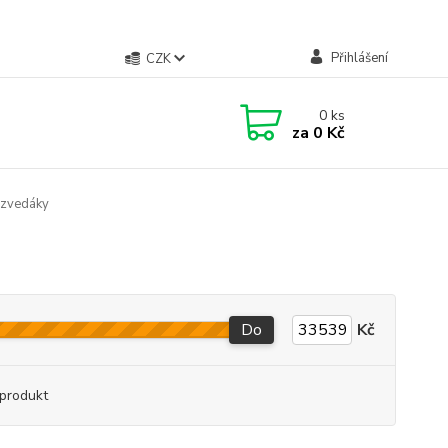
Přihlášení
CZK
0
ks
za
0 Kč
 zvedáky
Do
Kč
produkt