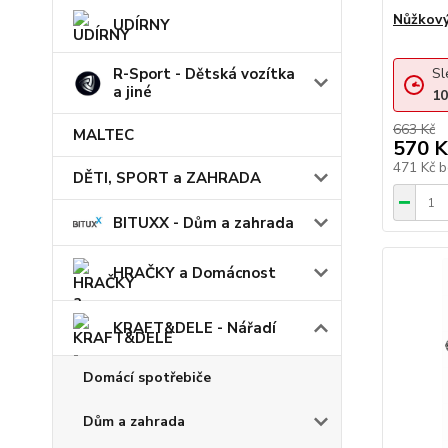
Nůžkov
UDÍRNY
Sl
R-Sport - Dětská vozítka
a jiné
10
663 Kč
MALTEC
570 K
471 Kč
b
DĚTI, SPORT a ZAHRADA
BITUXX - Dům a zahrada
HRAČKY a Domácnost
KRAFT&DELE - Nářadí
Domácí spotřebiče
Dům a zahrada