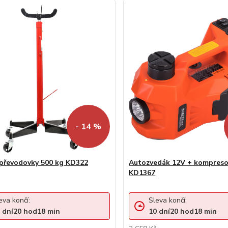
- 14 %
převodovky 500 kg KD322
Autozvedák 12V + kompresor
KD1367
eva končí:
Sleva končí:
dní
20
hod
18
min
10
dní
20
hod
18
min