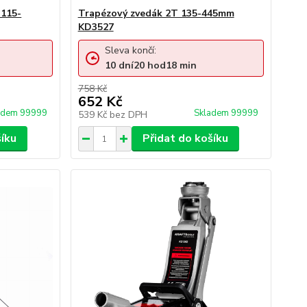
 115-
Trapézový zvedák 2T 135-445mm
KD3527
Sleva končí:
10
dní
20
hod
18
min
758 Kč
652 Kč
adem 99999
Skladem 99999
539 Kč
bez DPH
šíku
Přidat do košíku