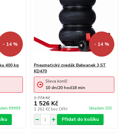
- 14 %
- 14 %
ku 400 kg
Pneumatický zvedák Bałwanek 3,5T
KD470
Sleva končí:
10
dní
20
hod
18
min
1 774 Kč
1 526 Kč
adem 99999
Skladem 200
1 261 Kč
bez DPH
šíku
Přidat do košíku