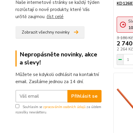
Naše internetové stránky se každý týden
KD1268
rozrůstají o nové produkty, které Vás
určitě zaujmou.
číst celé
Sl
10
Zobrazit všechny novinky
3 186 Kč
2 740
2 264 K
Nepropásněte novinky, akce
a slevy!
Můžete se kdykoli odhlásit na kontaktní
email. Zasíláme jednou za 14 dní.
Přihlásit se
Souhlasím se
zpracováním osobních údajů
za účelem
rozesílky newsletteru.