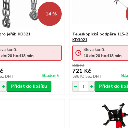
- 14 %
pro jeřáb KD321
Teleskopická podpěra 115-
KD3021
eva končí:
Sleva končí:
dní
20
hod
18
min
10
dní
20
hod
18
min
838 Kč
č
721 Kč
Skladem 6
Skl
ez DPH
596 Kč
bez DPH
Přidat do košíku
Přidat do ko