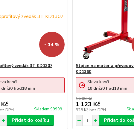
- 14 %
ofilový zvedák 3T KD1307
Stojan na motor a převodov
KD1360
eva končí:
Sleva končí:
dní
20
hod
18
min
10
dní
20
hod
18
min
1 306 Kč
 Kč
1 123 Kč
Skladem 99999
Skl
ez DPH
928 Kč
bez DPH
Přidat do košíku
Přidat do ko