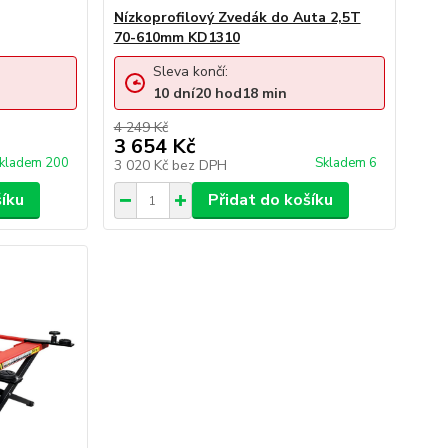
Nízkoprofilový Zvedák do Auta 2,5T
70-610mm KD1310
Sleva končí:
10
dní
20
hod
18
min
4 249 Kč
3 654 Kč
kladem 200
Skladem 6
3 020 Kč
bez DPH
šíku
Přidat do košíku