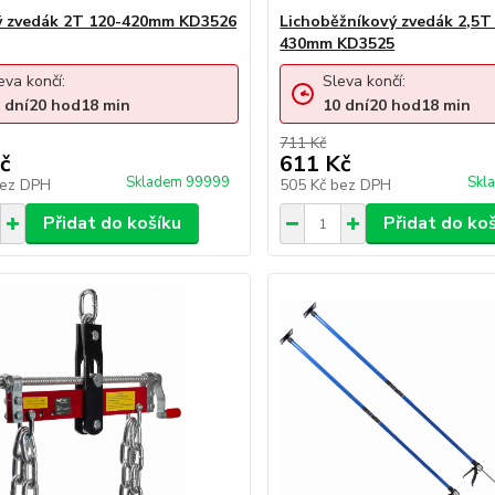
ý zvedák 2T 120-420mm KD3526
Lichoběžníkový zvedák 2,5T
430mm KD3525
eva končí:
Sleva končí:
dní
20
hod
18
min
10
dní
20
hod
18
min
711 Kč
č
611 Kč
Skladem 99999
Skl
ez DPH
505 Kč
bez DPH
Přidat do košíku
Přidat do ko