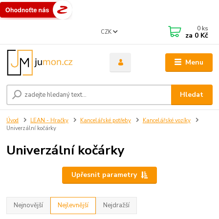
0
ks
CZK
za
0 Kč
Menu
Hledat
Úvod
LEAN - Hračky
Kancelářské potřeby
Kancelářské vozíky
Univerzální kočárky
Univerzální kočárky
Upřesnit parametry
Nejnovější
Nejlevnější
Nejdražší