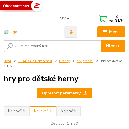
0
ks
CZK
za
0 Kč
Menu
Hledat
Úvod
HRAČKY a Domácnost
Hračky
hry pro děti
hry pro dětské
herny
hry pro dětské herny
Upřesnit parametry
Nejnovější
Nejlevnější
Nejdražší
Zobrazuji 1-3 z 3