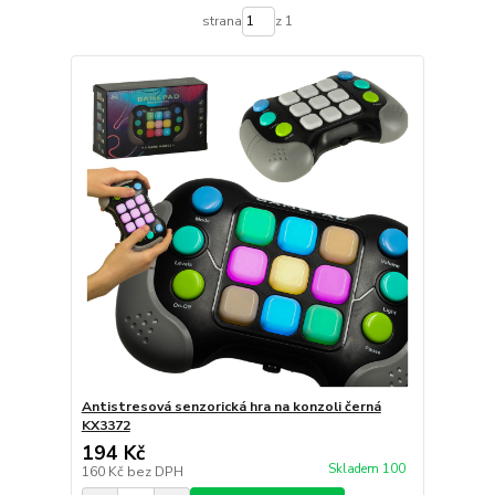
strana
z 1
Antistresová senzorická hra na konzoli černá
KX3372
194 Kč
Skladem 100
160 Kč
bez DPH