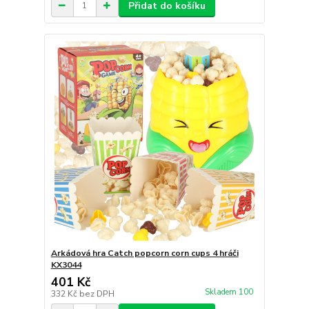
Přidat do košíku
Arkádová hra Catch popcorn corn cups 4 hráči
KX3044
401 Kč
Skladem 100
332 Kč
bez DPH