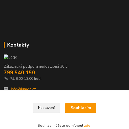
Kontakty
Zákaznická podpora nedostupná 30.6.
799 540 150
Po-Pá: 8:00-13:00 hod.
info@jumon.cz
Souhlasím
Nastavení
Souhlas můžete odmítnout
zde
.