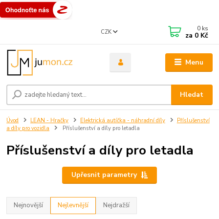
0
ks
CZK
za
0 Kč
Menu
Hledat
Úvod
LEAN - Hračky
Elektrická autíčka - náhradní díly
Příslušenství
a díly pro vozidla
Příslušenství a díly pro letadla
Příslušenství a díly pro letadla
Upřesnit parametry
Nejnovější
Nejlevnější
Nejdražší