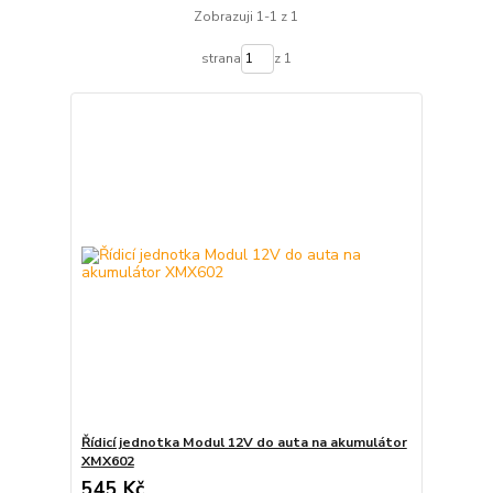
Zobrazuji 1-1 z 1
strana
z 1
Řídicí jednotka Modul 12V do auta na akumulátor
XMX602
545 Kč