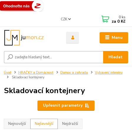
0
ks
CZK
za
0 Kč
Menu
Hledat
Úvod
HRAČKY a Domácnost
Domov a zahrada
Vybavení interiéru
Skladovací kontejnery
Skladovací kontejnery
Upřesnit parametry
Nejnovější
Nejlevnější
Nejdražší