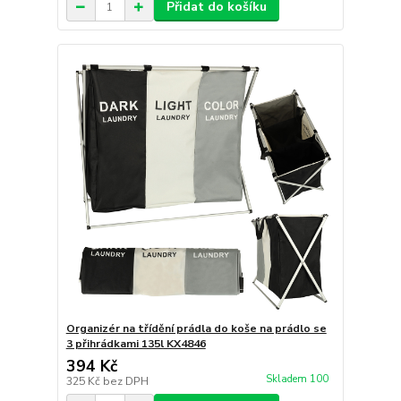
Přidat do košíku
Organizér na třídění prádla do koše na prádlo se
3 přihrádkami 135l KX4846
394 Kč
Skladem 100
325 Kč
bez DPH