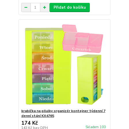
Přidat do košíku
krabička na pilulky organizér kontejner týdenní 7
denní stání KX4765
174 Kč
Skladem 100
143 Kč
bez DPH