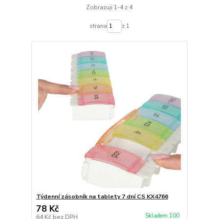
Zobrazuji 1-4 z 4
strana
z 1
Týdenní zásobník na tablety 7 dní CS KX4766
78 Kč
Skladem 100
64 Kč
bez DPH