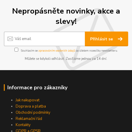
Nepropásněte novinky, akce a
slevy!
Přihlásit se
Souhlasím se
zpracováním osobních údajů
za účelem rozesílky newsletteru.
Můžete se kdykoli odhlásit. Zasíláme jednou za 14 dní.
Informace pro zákazníky
Jak nakupovat
Doprava a platba
Obchodní podmínky
Reklamační řád
Kontakty
GDPR a GPSR