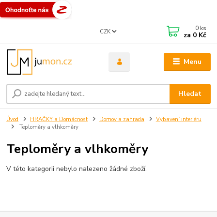
0
ks
CZK
za
0 Kč
Menu
Hledat
Úvod
HRAČKY a Domácnost
Domov a zahrada
Vybavení interiéru
Teploměry a vlhkoměry
Teploměry a vlhkoměry
V této kategorii nebylo nalezeno žádné zboží.