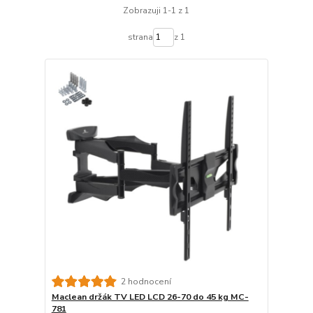
Zobrazuji 1-1 z 1
strana
z 1
2 hodnocení
Maclean držák TV LED LCD 26-70 do 45 kg MC-
781