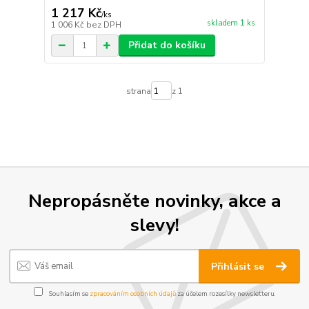
1 217 Kč
/
ks
skladem 1 ks
1 006 Kč
bez DPH
Přidat do košíku
strana
z 1
Nepropásněte novinky, akce a
slevy!
Přihlásit se
Souhlasím se
zpracováním osobních údajů
za účelem rozesílky newsletteru.