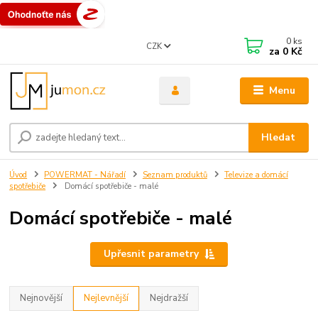
0
ks
CZK
za
0 Kč
Menu
Hledat
Úvod
POWERMAT - Nářadí
Seznam produktů
Televize a domácí
spotřebiče
Domácí spotřebiče - malé
Domácí spotřebiče - malé
Upřesnit parametry
Nejnovější
Nejlevnější
Nejdražší