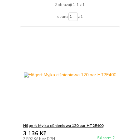
Zobrazuji 1-1 z 1
strana
z 1
Högert Myjka ciśnieniowa 120 bar HT2E400
3 136 Kč
Skladem 2
2 592 Kč
bez DPH