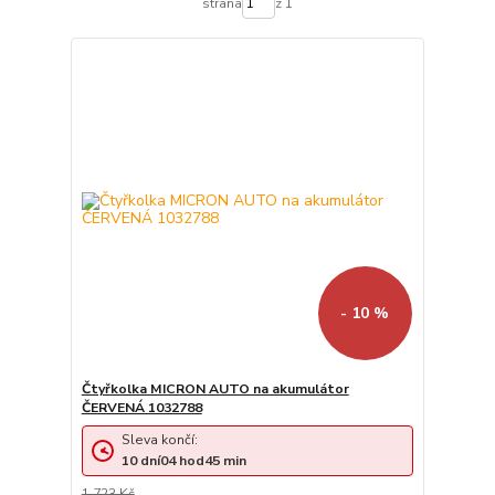
strana
z 1
- 10 %
Čtyřkolka MICRON AUTO na akumulátor
ČERVENÁ 1032788
Sleva končí:
10
dní
04
hod
45
min
1 723 Kč