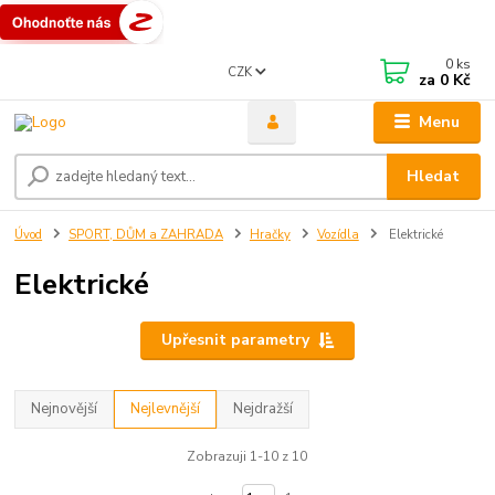
0
ks
CZK
za
0 Kč
Menu
Hledat
Úvod
SPORT, DŮM a ZAHRADA
Hračky
Vozídla
Elektrické
Elektrické
Upřesnit parametry
Nejnovější
Nejlevnější
Nejdražší
Zobrazuji 1-10 z 10