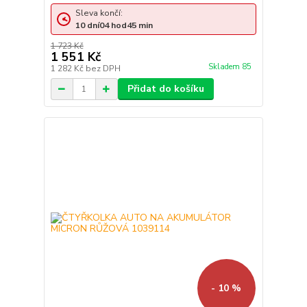
Sleva končí:
10
dní
04
hod
45
min
1 723 Kč
1 551 Kč
Skladem 85
1 282 Kč
bez DPH
Přidat do košíku
- 10 %