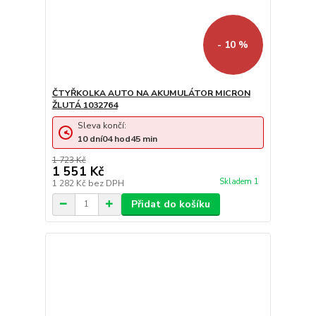
- 10 %
ČTYŘKOLKA AUTO NA AKUMULÁTOR MICRON
ŽLUTÁ 1032764
Sleva končí:
10
dní
04
hod
45
min
1 723 Kč
1 551 Kč
Skladem 1
1 282 Kč
bez DPH
Přidat do košíku