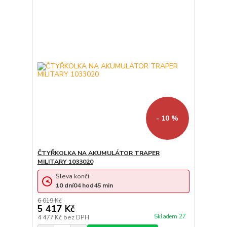
- 10 %
ČTYŘKOLKA NA AKUMULÁTOR TRAPER
MILITARY 1033020
Sleva končí:
10
dní
04
hod
45
min
6 019 Kč
5 417 Kč
Skladem 27
4 477 Kč
bez DPH