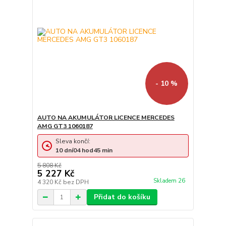
- 10 %
AUTO NA AKUMULÁTOR LICENCE MERCEDES
AMG GT3 1060187
Sleva končí:
10
dní
04
hod
45
min
5 808 Kč
5 227 Kč
Skladem 26
4 320 Kč
bez DPH
Přidat do košíku