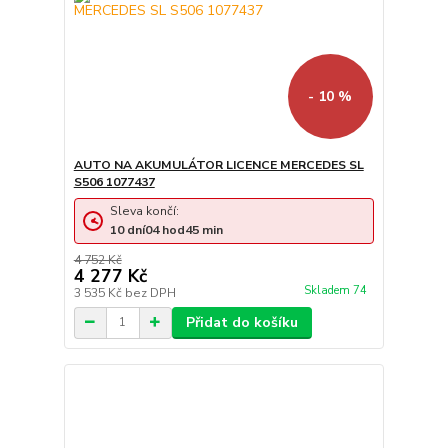
- 10 %
AUTO NA AKUMULÁTOR LICENCE MERCEDES SL
S506 1077437
Sleva končí:
10
dní
04
hod
45
min
4 752 Kč
4 277 Kč
Skladem 74
3 535 Kč
bez DPH
Přidat do košíku