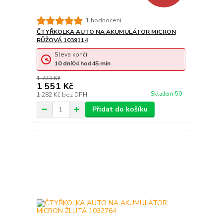
1 hodnocení
ČTYŘKOLKA AUTO NA AKUMULÁTOR MICRON
RŮŽOVÁ 1039114
Sleva končí:
10
dní
04
hod
45
min
1 723 Kč
1 551 Kč
Skladem 50
1 282 Kč
bez DPH
Přidat do košíku