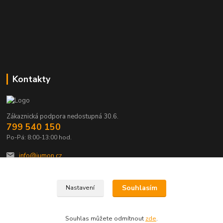
Kontakty
Zákaznická podpora nedostupná 30.6.
799 540 150
Po-Pá: 8:00-13:00 hod.
info@jumon.cz
Souhlasím
Nastavení
Souhlas můžete odmítnout
zde
.