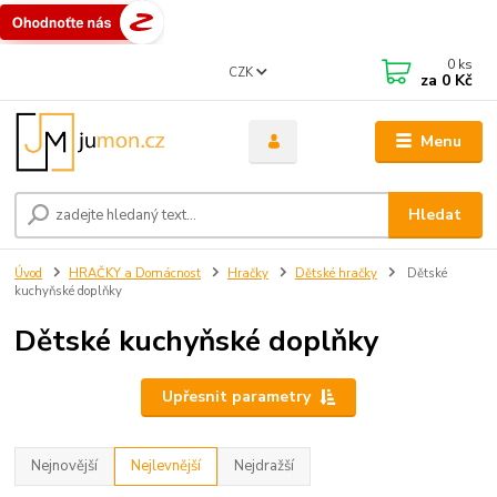
0
ks
CZK
za
0 Kč
Menu
Hledat
Úvod
HRAČKY a Domácnost
Hračky
Dětské hračky
Dětské
kuchyňské doplňky
Dětské kuchyňské doplňky
Upřesnit parametry
Nejnovější
Nejlevnější
Nejdražší