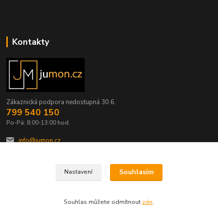
Kontakty
Zákaznická podpora nedostupná 30.6.
799 540 150
Po-Pá: 8:00-13:00 hod.
info@jumon.cz
Souhlasím
Nastavení
Souhlas můžete odmítnout
zde
.
Vytvořeno na
Eshop-rychle.cz