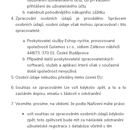
využíváním uživatelského účtu, čili při každém
přihlášení do uživatelského účtu
nabídnutí pohodlnějšího nákupního zážitku
Zpracování osobních údajů je prováděno Správcem
osobních údajů, osobní údaje však mohou zpracovávat i tito
zpracovatelé:
Poskytovatel služby Eshop-rychle, provozované
společností Golemos s.r.o., sídlem Zátkovo nábřeží
448/73, 370 01, České Budějovice
Případně další poskytovatelé zpracovatelských
softwarů, služeb a aplikací, které však v současné
době společnost nevyužívá.
Osobní údaje nebudou předány mimo území EU.
Souhlas se zpracováním lze vzít kdykoliv zpět, a to a to
zasláním dopisu, emailu s žádostí o odstranění.
Vezměte, prosíme, na vědomí, že podle Nařízení máte právo:
vzít souhlas se zpracováním osobních údajů kdykoliv
zpět, toto zpětvzetí bude mít za následek odstranění
uživatelské registrace z databáze včetně s tím