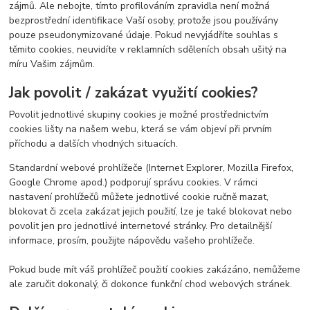
zájmů. Ale nebojte, tímto profilováním zpravidla není možná
bezprostřední identifikace Vaší osoby, protože jsou používány
pouze pseudonymizované údaje. Pokud nevyjádříte souhlas s
těmito cookies, neuvidíte v reklamních sděleních obsah ušitý na
míru Vašim zájmům.
Jak povolit / zakázat využití cookies?
Povolit jednotlivé skupiny cookies je možné prostřednictvím
cookies lišty na našem webu, která se vám objeví při prvním
příchodu a dalších vhodných situacích.
Standardní webové prohlížeče (Internet Explorer, Mozilla Firefox,
Google Chrome apod.) podporují správu cookies. V rámci
nastavení prohlížečů můžete jednotlivé cookie ručně mazat,
blokovat či zcela zakázat jejich použití, lze je také blokovat nebo
povolit jen pro jednotlivé internetové stránky. Pro detailnější
informace, prosím, použijte nápovědu vašeho prohlížeče.
Pokud bude mít váš prohlížeč použití cookies zakázáno, nemůžeme
ale zaručit dokonalý, či dokonce funkční chod webových stránek.