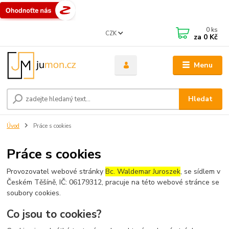
0
ks
CZK
za
0 Kč
Menu
Hledat
Úvod
Práce s cookies
Práce s cookies
Provozovatel webové stránky
Bc. Waldemar Juroszek
, se sídlem v
Českém Těšíně, IČ: 06179312, pracuje na této webové stránce se
soubory cookies.
Co jsou to cookies?